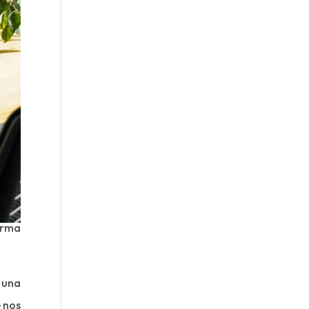
orma
 una
 nos