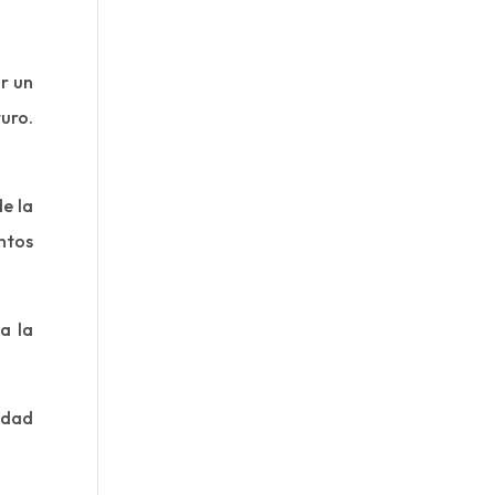
ar un
uro.
e la
ntos
a la
idad