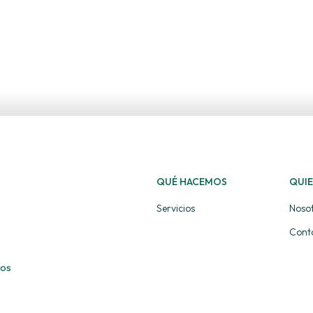
QUÉ HACEMOS
QUI
Servicios
Noso
Cont
ios